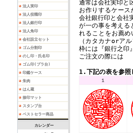
通常は会社実印と
法人実印
お作りするケース
法人役職印
会社銀行印と会社
法人銀行印
が一の事を考える
法人角印
れることをお薦め
会社設立セット
（カタカナorア
枠には『銀行之印
ゴム分割印
ご注文の際には
のし印・氏名印
ゴム印(プラ台)
1.下記の表を参
印鑑ケース
１
朱肉
はん蔵
捺印マット
スタンプ台
ベストセラー商品
カレンダー