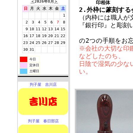
＜
2026年8月
＞
印相体
2.外枠に篆刻す
日
月
火
水
木
金
土
1
（内枠には職人が
2
3
4
5
6
7
8
『銀行印』と彫刻
9
10
11
12
13
14
15
16
17
18
19
20
21
22
の2つの手順をお
23
24
25
26
27
28
29
※会社の大切な印
30
31
などしたのち、
今日
日陰で湿気の少な
定休日
い。
土曜日
判子屋 吉川店
判子屋 春日部店