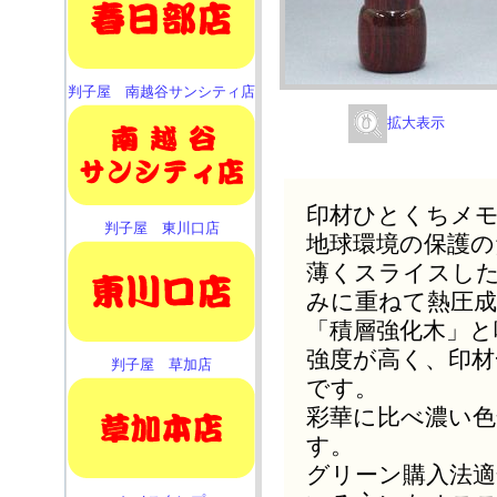
判子屋 南越谷サンシティ店
拡大表示
印材ひとくちメ
判子屋 東川口店
地球環境の保護の
薄くスライスし
みに重ねて熱圧
「積層強化木」と
強度が高く、印
判子屋 草加店
です。
彩華に比べ濃い色
す。
グリーン購入法適