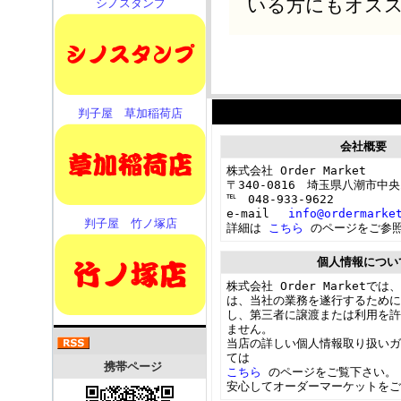
いる方にもオス
シノスタンプ
判子屋 草加稲荷店
会社概要
株式会社 Order Market
〒340-0816 埼玉県八潮市中央2
℡ 048-933-9622
e-mail
info@ordermarke
判子屋 竹ノ塚店
詳細は
こちら
のページをご参
個人情報につい
株式会社 Order Marketで
は、当社の業務を遂行するため
し、第三者に譲渡または利用を許
ません。
当店の詳しい個人情報取り扱いガ
ては
携帯ページ
こちら
のページをご覧下さい
安心してオーダーマーケットを