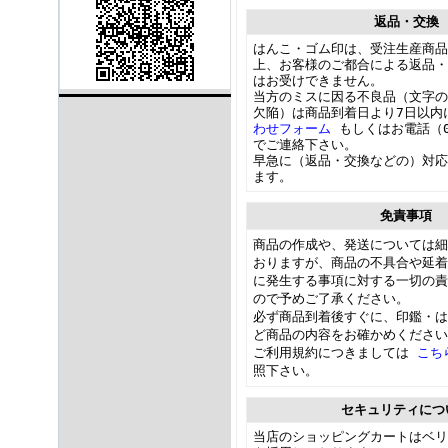
返品・交換
はんこ・ゴム印は、受注生産商品
上、お客様のご都合による返品・
はお受けできません。
当方のミスに因る不良品（文字の
欠陥）は商品到着日より7日以
わせフォーム
もしくはお電話（04
でご連絡下さい。
早急に（返品・交換などの）対応
ます。
免責事項
商品の作成や、発送については細
おりますが、商品の不具合や延着
に発生する事項に対する一切の責
ので予めご了承ください。
必ず商品到着後すぐに、印鑑・は
ど商品の内容をお確かめください
ご利用規約につきましては
こ
照下さい。
セキュリティにつ
当店のショッピングカートはベリ