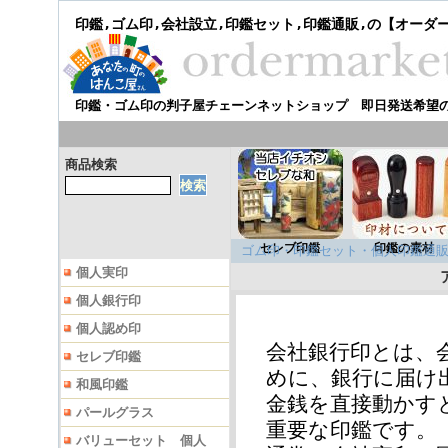
印鑑,ゴム印,会社設立,印鑑セット,印鑑通販,の【オーダ
印鑑・ゴム印の判子屋チェーンネットショップ 即日発送希望
商品検索
セレブ印鑑
印鑑の素材
ゴム印・印鑑セット・個人印鑑通販
個人実印
個人銀行印
個人認め印
会社銀行印とは、
セレブ印鑑
めに、銀行に届け
和風印鑑
金銭を直接動かす
パールグラス
重要な印鑑です。
バリューセット 個人