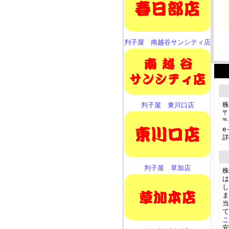
判子屋 南越谷サンシティ店
株
判子屋 東川口店
〒
℡
e
判子屋 草加店
株
は
し
ま
当
て
安