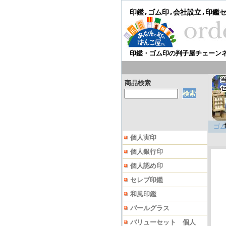
印鑑,ゴム印,会社設立,印鑑
印鑑・ゴム印の判子屋チェーン
商品検索
ゴム
個人実印
個人銀行印
個人認め印
セレブ印鑑
和風印鑑
パールグラス
バリューセット 個人