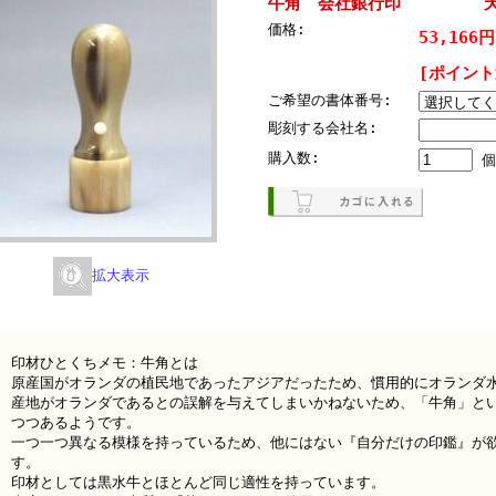
牛角 会社銀行印 天丸1
価格:
53,166
[ポイント
ご希望の書体番号:
彫刻する会社名:
購入数:
個
拡大表示
印材ひとくちメモ：牛角とは
原産国がオランダの植民地であったアジアだったため、慣用的にオランダ
産地がオランダであるとの誤解を与えてしまいかねないため、「牛角」と
つつあるようです。
一つ一つ異なる模様を持っているため、他にはない『自分だけの印鑑』が
す。
印材としては黒水牛とほとんど同じ適性を持っています。