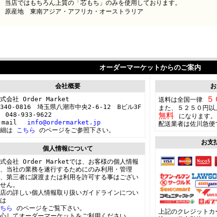
当店ではもちろん上質の「芯もち」のみを使用しております。
原産地 東南アジア・アフリカ・オーストラリア
オーダーマーケットからのご案内
会社概要
お
５
式会社 Order Market
送料は全国一律
340-0816 埼玉県八潮市中央2-6-12 Bビル3F
また、５２５０円以
 048-933-9622
無料
になります。
-mail
info@ordermarket.jp
配送業者は佐川急便
詳細は
こちら
のページをご参照下さい。
お支
個人情報について
式会社 Order Marketでは、お客様の個人情報
、当社の業務を遂行するためにのみ利用・管理
、第三者に譲渡または利用を許可する事はござい
せん。
店の詳しい個人情報取り扱いガイドラインについ
は
こちら
のページをご覧下さい。
上記のクレジットカ
心してオーダーマーケットをご利用ください。