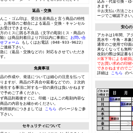
込み・代金引換・ゆ
きます。
返品・交換
※お支払い方法ごと
ージでご確認下さい
んこ・ゴム印は、受注生産商品と言う商品の特性
、お客様のご都合による返品・交換・キャンセル
安心の
お受けできません。
方のミスに因る不良品（文字の彫刻ミス・商品の
アカネは1年間、ア
欠陥）は商品到着日より7日以内に事前に
お問い合
黒水牛・牛角・本象
わせフォーム
もしくはお電話（048-933-9622）
通常のご使用で印面
ご連絡下さい。
来なくなっても無料
急に（返品・交換などの）対応をさせていただき
改刻の際は保証書を
す。
※落下等による破損
でお買い求めの印材
免責事項
できかねますのでご
詳細は
こちら
のペ
品の作成や、発送については細心の注意を払って
りますが、商品の不具合や延着などでの、２次的
発生する事項に対する一切の責任は負いかねます
で予めご了承ください。
ず商品到着後すぐに、印鑑・はんこの彫刻内容な
商品の内容をお確かめください。
ご利用規約につきましては
こちら
のページをご参
下さい。
セキュリティについて