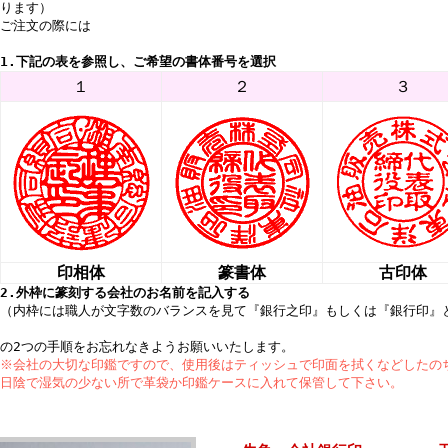
ります）
ご注文の際には
1.下記の表を参照し、ご希望の書体番号を選択
１
２
３
印相体
篆書体
古印体
2.外枠に篆刻する会社のお名前を記入する
（内枠には職人が文字数のバランスを見て『銀行之印』もしくは『銀行印』
の2つの手順をお忘れなきようお願いいたします。
※会社の大切な印鑑ですので、使用後はティッシュで印面を拭くなどしたの
日陰で湿気の少ない所で革袋か印鑑ケースに入れて保管して下さい。