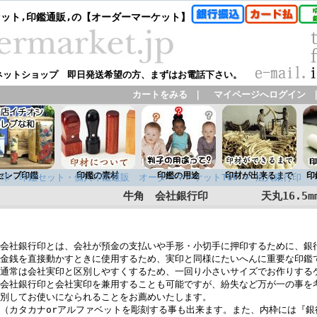
セット,印鑑通販,の【オーダーマーケット】
ネットショップ 即日発送希望の方、まずはお電話下さい。
カートをみる
｜
マイページへログイン
セレブ印鑑
印鑑の素材
印鑑の用途
印材が出来るまで
印
印・印鑑セット・個人印鑑通販 オーダーマーケットTOP
>
法人銀行印
牛角 会社銀行印 天丸16.5m
会社銀行印とは、会社が預金の支払いや手形・小切手に押印するために、銀
金銭を直接動かすときに使用するため、実印と同様にたいへんに重要な印鑑
通常は会社実印と区別しやすくするため、一回り小さいサイズでお作りする
会社銀行印と会社実印を兼用することも可能ですが、紛失など万が一の事を
別してお使いになられることをお薦めいたします。
（カタカナorアルファベットを彫刻する事も出来ます。また、内枠には『銀