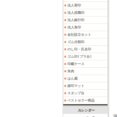
法人実印
法人役職印
法人銀行印
法人角印
会社設立セット
ゴム分割印
のし印・氏名印
ゴム印(プラ台)
印鑑ケース
朱肉
はん蔵
捺印マット
スタンプ台
ベストセラー商品
カレンダー