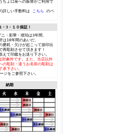
うちょ口座への振替がご利用で
の詳しい手数料は
こちら
のペ
。
1・3・１０保証！
グニ・彩華・琥珀は3年間、
牙は10年間のあいだ、
の磨耗・欠けが起こって捺印出
で再彫刻させて頂きます！
添えて印鑑をお送り下さい。
は対象外です。また、当店以外
への彫刻・違うお名前の彫刻は
了承下さい。
ージをご参照下さい。
納期