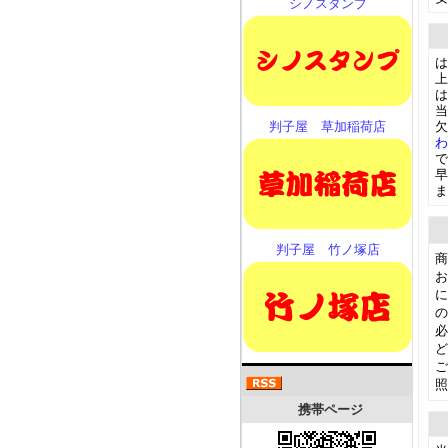
シノスタンプ
は
上
は
当
判子屋 草加稲荷店
で
早
ま
判子屋 竹ノ塚店
商
お
に
の
必
ど
照
携帯ページ