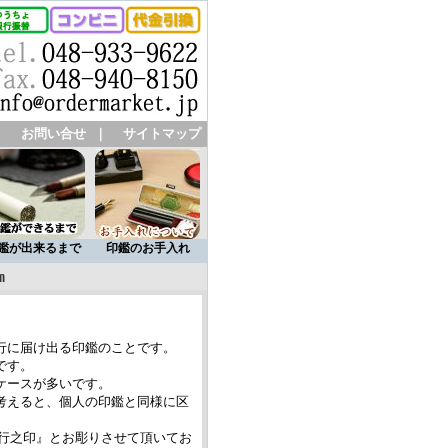
｜
お問い合せ
｜
サイトマップ
鑑が出来るまで
印鑑のお手入れ
m
行に届け出る印鑑のことです。
です。
ケースが多いです。
考えると、個人の印鑑と同様に区
行之印』とお彫りさせて頂いてお