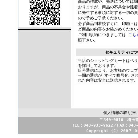
商品の作成や、発送については細
おりますが、商品の不具合や延着
に発生する事項に対する一切の責
ので予めご了承ください。
必ず商品到着後すぐに、印鑑・は
ど商品の内容をお確かめください
ご利用規約につきましては
こ
照下さい。
セキュリティにつ
当店のショッピングカートはベリ
を採用しております。
暗号通信により、お客様のウェブ
ー間の通信が
すべて暗号化
さ
れた内容は安全に送信されます。
個人情報の取り扱
〒340-0816 埼
TEL：048-933-9622／FAX：048
Copyright (C) 200７ O