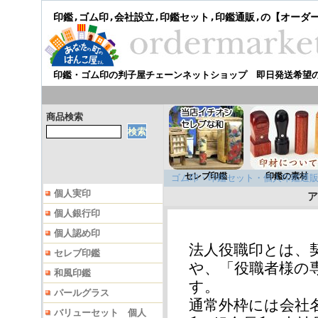
印鑑,ゴム印,会社設立,印鑑セット,印鑑通販,の【オーダ
印鑑・ゴム印の判子屋チェーンネットショップ 即日発送希望
商品検索
セレブ印鑑
印鑑の素材
ゴム印・印鑑セット・個人印鑑通販
個人実印
個人銀行印
個人認め印
法人役職印とは、
セレブ印鑑
や、「役職者様の
和風印鑑
す。
パールグラス
通常外枠には会社名
バリューセット 個人