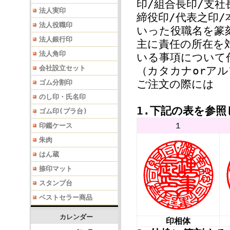
印/組合長印/支社
法人実印
締役印/代表之印/
法人役職印
いった役職名を篆
法人銀行印
主に責任の所在を
法人角印
いる事項について
会社設立セット
（カタカナorア
ご注文の際には
ゴム分割印
のし印・氏名印
1.下記の表を参
ゴム印(プラ台)
１
印鑑ケース
朱肉
はん蔵
捺印マット
スタンプ台
ベストセラー商品
カレンダー
印相体