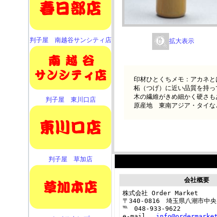
判子屋 南越谷サンシティ店
拡大表示
印材ひとくちメモ：アカネと
柘（つげ）に近い品質を持っ
木の繊維がきめ細かく硬さも
判子屋 東川口店
原産地 東南アジア・タイな
判子屋 草加店
会社概要
株式会社 Order Market
〒340-0816 埼玉県八潮市中央2
℡ 048-933-9622
e-mail
info@ordermarke