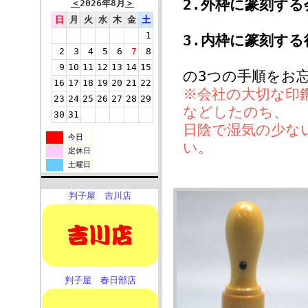
2.外枠に篆刻す
＜
2026年8月
＞
日
月
火
水
木
金
土
1
3.内枠に篆刻す
2
3
4
5
6
7
8
9
10
11
12
13
14
15
の3つの手順をお
16
17
18
19
20
21
22
※会社の大切な印
23
24
25
26
27
28
29
などしたのち、
30
31
日陰で湿気の少な
今日
い。
定休日
土曜日
判子屋 吉川店
判子屋 春日部店