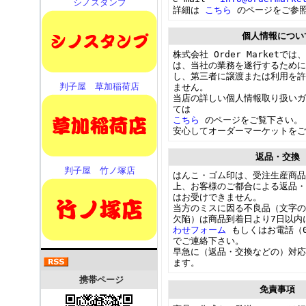
シノスタンプ
詳細は
こちら
のページをご参
個人情報につい
株式会社 Order Marketで
は、当社の業務を遂行するため
し、第三者に譲渡または利用を許
判子屋 草加稲荷店
ません。
当店の詳しい個人情報取り扱いガ
ては
こちら
のページをご覧下さい
安心してオーダーマーケットを
返品・交換
判子屋 竹ノ塚店
はんこ・ゴム印は、受注生産商品
上、お客様のご都合による返品・
はお受けできません。
当方のミスに因る不良品（文字の
欠陥）は商品到着日より7日以
わせフォーム
もしくはお電話（04
でご連絡下さい。
早急に（返品・交換などの）対応
ます。
携帯ページ
免責事項